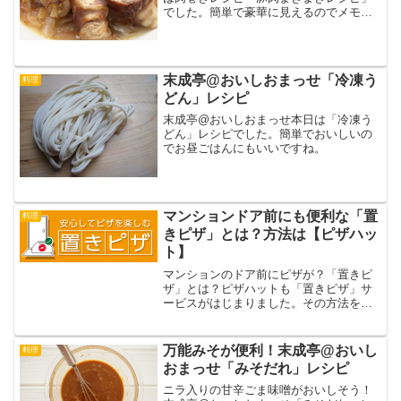
でした。簡単で豪華に見えるのでメモ。
甘辛仕上げでおつまみにも。
末成亭@おいしおまっせ「冷凍う
料理
どん」レシピ
末成亭@おいしおまっせ本日は「冷凍う
どん」レシピでした。簡単でおいしいの
でお昼ごはんにもいいですね。
マンションドア前にも便利な「置
料理
きピザ」とは？方法は【ピザハッ
ト】
マンションのドア前にピザが？「置きピ
ザ」とは？ピザハットも「置きピザ」サ
ービスがはじまりました。その方法をご
紹介しましょう。
万能みそが便利！末成亭@おいし
料理
おまっせ「みそだれ」レシピ
ニラ入りの甘辛ごま味噌がおいしそう！