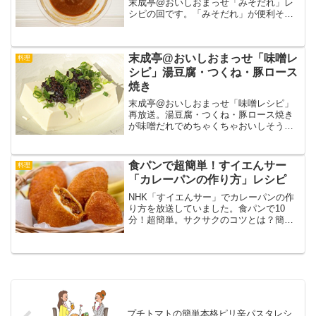
末成亭@おいしおまっせ「みそだれ」レ
シピの回です。「みそだれ」が便利そう
なのでメモしました。
末成亭@おいしおまっせ「味噌レ
料理
シピ」湯豆腐・つくね・豚ロース
焼き
末成亭@おいしおまっせ「味噌レシピ」
再放送。湯豆腐・つくね・豚ロース焼き
が味噌だれでめちゃくちゃおいしそうな
のでメモしました。
食パンで超簡単！すイエんサー
料理
「カレーパンの作り方」レシピ
NHK「すイエんサー」でカレーパンの作
り方を放送していました。食パンで10
分！超簡単。サクサクのコツとは？簡単
でびっくりですね。レシピをメモメ
モ。。
プチトマトの簡単本格ピリ辛パスタレシ