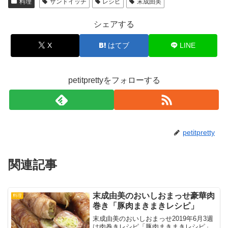
料理
サンドイッチ
レシピ
末成由美
シェアする
X
はてブ
LINE
petitprettyをフォローする
petitpretty
関連記事
末成由美のおいしおまっせ豪華肉
料理
巻き「豚肉まきまきレシピ」
末成由美のおいしおまっせ2019年6月3週
は肉巻きレシピ「豚肉まきまきレシピ」