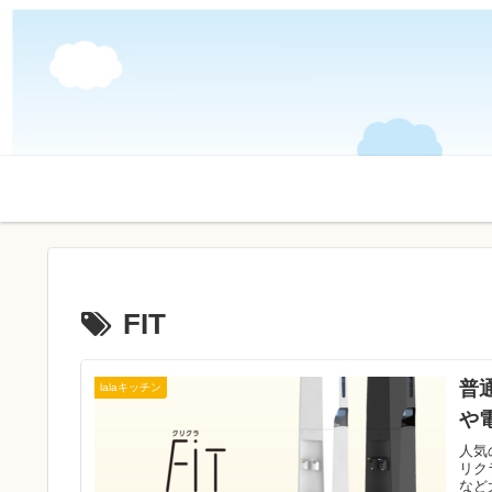
FIT
普
lalaキッチン
や
人気
リク
など