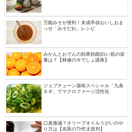
万能みそが便利！末成亭@おいしおま
っせ「みそだれ」レシピ
みかんとおでんの効果効能|白い筋の栄
養は？【林修の今でしょ講座】
ジョブチューン薬味スペシャル「九条
ネギ」でマクロファージ活性化
口臭激減？オリーブオイルうがいのや
り方は【名医のTHE太鼓判】