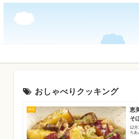
おしゃべりクッキング
恵
料理
そ
12
ろあ