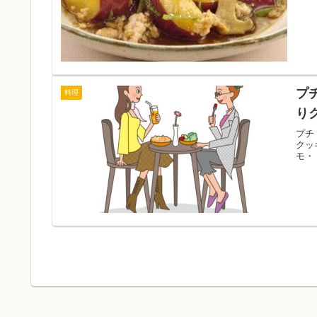
プ
料理
り
プチ
クッ
モ・