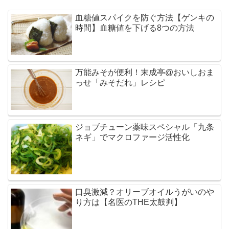
血糖値スパイクを防ぐ方法【ゲンキの
時間】血糖値を下げる8つの方法
万能みそが便利！末成亭@おいしおま
っせ「みそだれ」レシピ
ジョブチューン薬味スペシャル「九条
ネギ」でマクロファージ活性化
口臭激減？オリーブオイルうがいのや
り方は【名医のTHE太鼓判】