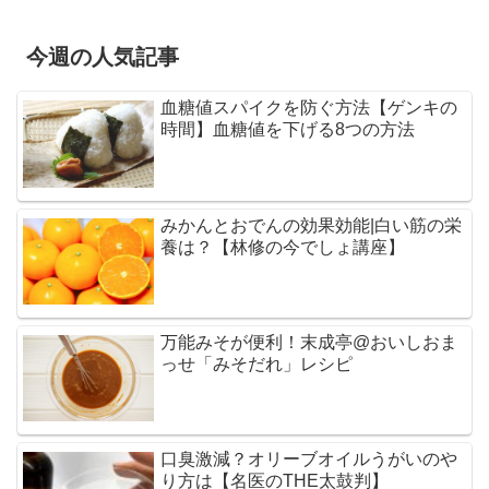
今週の人気記事
血糖値スパイクを防ぐ方法【ゲンキの
時間】血糖値を下げる8つの方法
みかんとおでんの効果効能|白い筋の栄
養は？【林修の今でしょ講座】
万能みそが便利！末成亭@おいしおま
っせ「みそだれ」レシピ
口臭激減？オリーブオイルうがいのや
り方は【名医のTHE太鼓判】