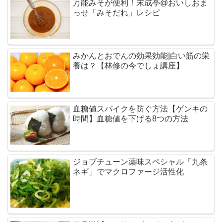
万能みそが便利！末成亭@おいしおま
っせ「みそだれ」レシピ
みかんとおでんの効果効能|白い筋の栄
養は？【林修の今でしょ講座】
血糖値スパイクを防ぐ方法【ゲンキの
時間】血糖値を下げる8つの方法
ジョブチューン薬味スペシャル「九条
ネギ」でマクロファージ活性化