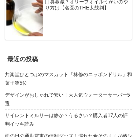
口臭激減？オリーブオイルうがいのや
り方は【名医のTHE太鼓判】
最近の投稿
共楽堂ひとつぶのマスカット「林修のニッポンドリル」和
菓子第5位
デザインがおしゃれで安い！大人気ウォーターサーバー5
選
サイレントミルサーは静か？うるさい？購入者17人の評
判イッキ読み
雨の日の通勤電車の便利グッズ！濡れた傘そのまま収納シ