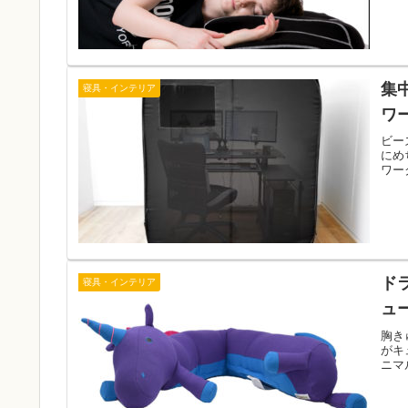
集
寝具・インテリア
ワ
ビー
にめ
ワー
ド
寝具・インテリア
ュ
胸き
がキ
ニマ