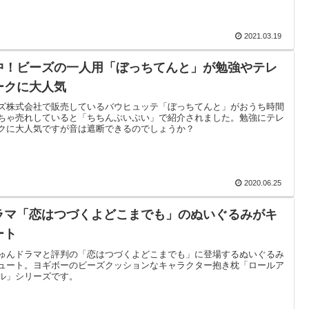
2021.03.19
中！ビーズの一人用「ぼっちてんと」が勉強やテレ
ークに大人気
ズ株式会社で販売しているバウヒュッテ「ぼっちてんと」がおうち時間
ちゃ売れしていると「ちちんぷいぷい」で紹介されました。勉強にテレ
クに大人気ですが音は遮断できるのでしょうか？
2020.06.25
ラマ「恋はつづくよどこまでも」のぬいぐるみがキ
ート
ゅんドラマと評判の「恋はつづくよどこまでも」に登場するぬいぐるみ
ュート。ヨギボーのビーズクッションなキャラクター抱き枕「ロールア
ル」シリーズです。