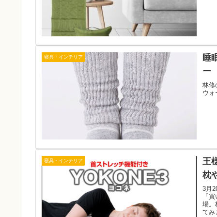
睡
寝具・インテリア
ー
林修
ウォ
王
寝具・インテリア
枕
3月
「買
場。
てみ