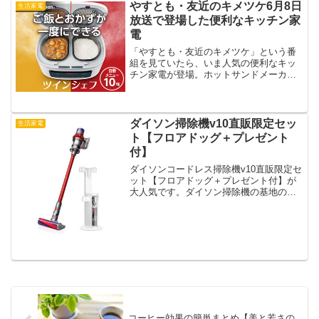
便利。
やすとも・友近のキメツケ6月8日
生活家電
放送で登場した便利なキッチン家
電
「やすとも・友近のキメツケ」という番
組を見ていたら、いま人気の便利なキッ
チン家電が登場。ホットサンドメーカー
やツインシェフなど忙しい主婦にもおす
すめ。
ダイソン掃除機v10直販限定セッ
生活家電
ト【フロアドッグ＋プレゼント
付】
ダイソンコードレス掃除機v10直販限定セ
ット【フロアドッグ＋プレゼント付】が
大人気です。ダイソン掃除機の基地のよ
うなフロアドッグにすべてのツールがき
れいに収納できます。
コーヒー効果の簡単まとめ【美と若さの