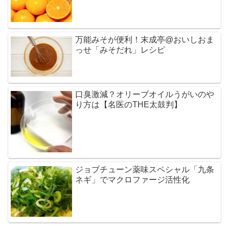
万能みそが便利！末成亭@おいしおま
っせ「みそだれ」レシピ
口臭激減？オリーブオイルうがいのや
り方は【名医のTHE太鼓判】
ジョブチューン薬味スペシャル「九条
ネギ」でマクロファージ活性化