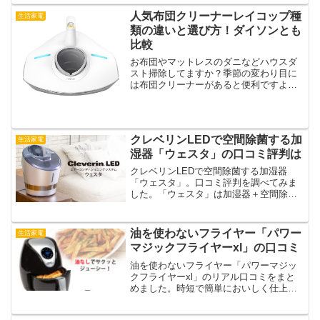
人気布団クリーナーレイコップ種
生活家電
類の違いと選び方！ダイソンとも
比較
お布団やマットレスのダニなどハウスダ
スト掃除してますか？季節の変わり目に
は布団クリーナーがあると便利ですよ
ね。人気のレイコップの種類の違いや選
び方とは。ダイソンとも比較してみまし
ょう。購入するならどれがおすすめ？価
格や効果は。
クレベリンLEDで空間除菌する加
生活家電
湿器「ウェスタ」の口コミ評判は
クレベリンLEDで空間除菌する加湿器
「ウェスタ」。口コミ評判を調べてみま
した。「ウェスタ」は加湿器＋空間除菌
＋サーキュレーター＋ウィルス除去の1台
4役です。
油を使わないフライヤー「パワー
生活家電
マジックフライヤーxl」の口コミ
油を使わないフライヤー「パワーマジッ
クフライヤーxl」のリアル口コミをまと
めました。時短で簡単においしく仕上が
ると評判いいですね。揚げ物だけでなく
ハンバーグなどグリル調理もできるので