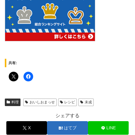
共有:
料理
おいしおまっせ
レシピ
末成
シェアする
X
はてブ
LINE