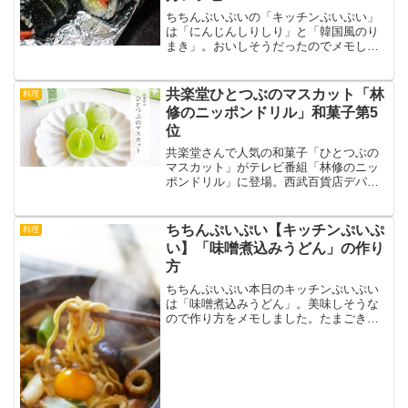
ちちんぷいぷいの「キッチンぷいぷい」
は「にんじんしりしり」と「韓国風のり
まき」。おいしそうだったのでメモしま
す。
共楽堂ひとつぶのマスカット「林
料理
修のニッポンドリル」和菓子第5
位
共楽堂さんで人気の和菓子「ひとつぶの
マスカット」がテレビ番組「林修のニッ
ポンドリル」に登場。西武百貨店デパ地
下和菓子部門の第5位でした。お中元、敬
老の日などギフトにぴったりですね。
ちちんぷいぷい【キッチンぷいぷ
料理
い】「味噌煮込みうどん」の作り
方
ちちんぷいぷい本日のキッチンぷいぷい
は「味噌煮込みうどん」。美味しそうな
ので作り方をメモしました。たまごきん
ちゃくがおいしそうですね。