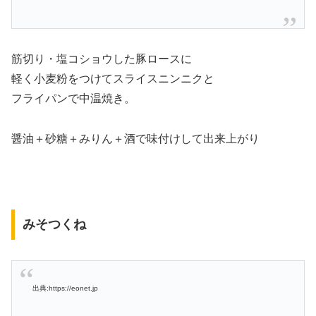
筋切り・塩コショウした豚ロースに
軽く小麦粉をつけてスライスニンニクと
フライパンで中温焼き。
醤油＋砂糖＋みりん＋酒で味付けして出来上がり
みそつくね
出典:https://eonet.jp