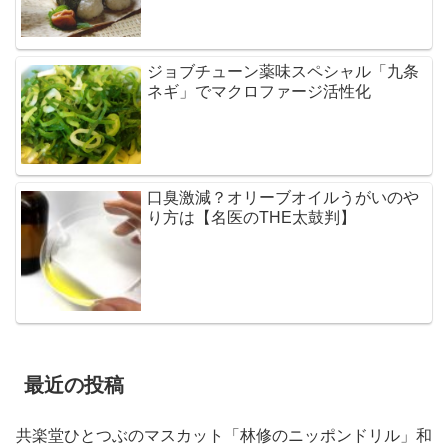
ジョブチューン薬味スペシャル「九条
ネギ」でマクロファージ活性化
口臭激減？オリーブオイルうがいのや
り方は【名医のTHE太鼓判】
最近の投稿
共楽堂ひとつぶのマスカット「林修のニッポンドリル」和