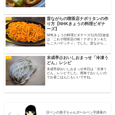
昔ながらの喫茶店ナポリタンの作
料理
り方【NHKきょうの料理ビギナ
ーズ】
NHKきょうの料理ビギナーズ11月2日放送
は「これぞ喫茶店の味！ナポリタン＆た
らこスパゲッティ」でした。昔ながらの
喫茶店のナポリタン味の作り方をずっと
研究しているのでとりあえずメモ。
末成亭@おいしおまっせ「冷凍う
料理
どん」レシピ
末成亭@おいしおまっせ本日は「冷凍う
どん」レシピでした。簡単でおいしいの
でお昼ごはんにもいいですね。
日ペンの美子ちゃんボールペン字講座の